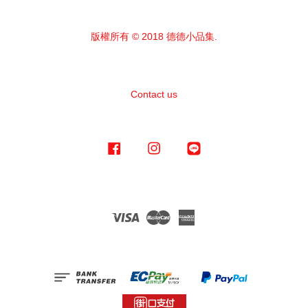
版權所有 © 2018 德德小品集.
Contact us
Facebook
Instagram
Line
Visa
Master
American
Express