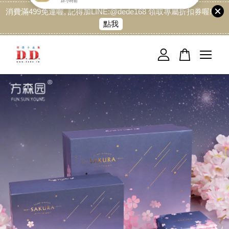
消費滿499免運喔, 記得加LINE:@dede168 領取專屬折扣券喔!
點我
您的購物車目前還是空的。
繼續購物