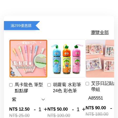
滿299優惠購
瀏覽全部
艾莎日記貼紙
馬卡龍色 筆型
胡蘿蔔 水彩筆
帶組
點點膠
24色 彩色筆
-
NT$ 90.00
-
+
-
+
NT$ 12.50
NT$ 50.00
NT$ 180.00
NT$ 25.00
NT$ 100.00