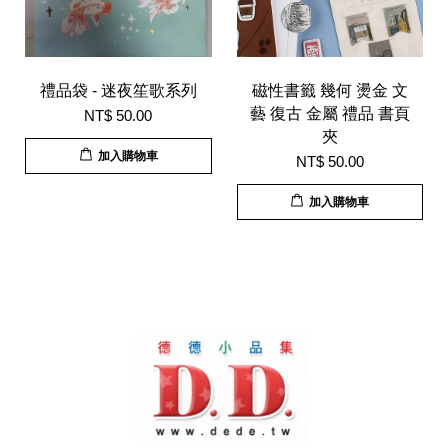
禮品袋 - 迷夜笙歌系列
磁性書籤 幾何 燙金 文
藝 復古 金屬 禮品 書頁
NT$ 50.00
夾
加入購物車
NT$ 50.00
加入購物車