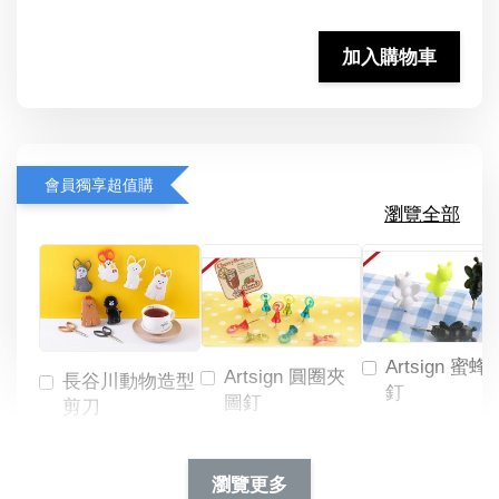
加入購物車
會員獨享超值購
瀏覽全部
Artsign 蜜蜂
Artsign 圓圈夾
長谷川動物造型
釘
圖釘
剪刀
-
NT$ 19.00
NT$ 88.00
-
+
-
+
瀏覽更多
NT$ 19.00
NT$ 19.00