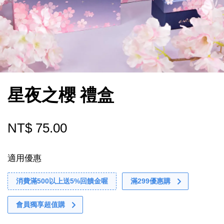
星夜之櫻 禮盒
NT$ 75.00
適用優惠
消費滿500以上送5%回饋金喔
滿299優惠購
會員獨享超值購