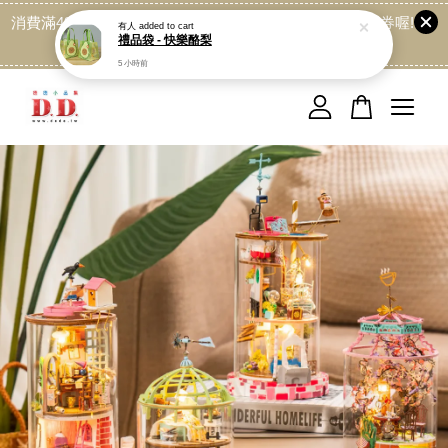
消費滿499免運喔, 記得加LINE:@dede168 領取專屬折扣券喔!
點我
您的購物車目前還是空的。
繼續購物