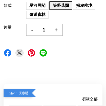
款式
星河雲閣
築夢花間
探秘幽境
邂逅森林
數量
-
+
滿299優惠購
瀏覽全部