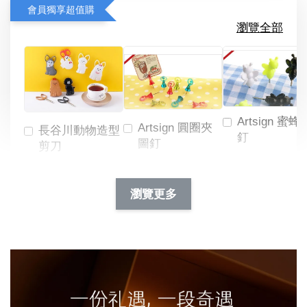
會員獨享超值購
瀏覽全部
Artsign 蜜蜂
Artsign 圓圈夾
長谷川動物造型
釘
圖釘
剪刀
-
NT$ 19.00
NT$ 88.00
-
+
-
+
瀏覽更多
NT$ 19.00
NT$ 19.00
NT$ 173.00
NT$ 66.00
加入購物車