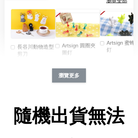
瀏覽全部
Artsign 蜜蜂
Artsign 圓圈夾
長谷川動物造型
釘
圖釘
剪刀
-
NT$ 19.00
NT$ 88.00
-
+
-
+
瀏覽更多
NT$ 19.00
NT$ 19.00
NT$ 173.00
NT$ 66.00
加入購物車
隨機出貨無法