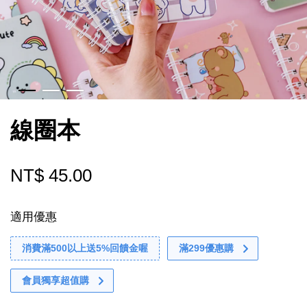
線圈本
NT$ 45.00
適用優惠
消費滿500以上送5%回饋金喔
滿299優惠購
會員獨享超值購