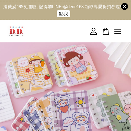
消費滿499免運喔, 記得加LINE:@dede168 領取專屬折扣券喔!
點我
您的購物車目前還是空的。
繼續購物