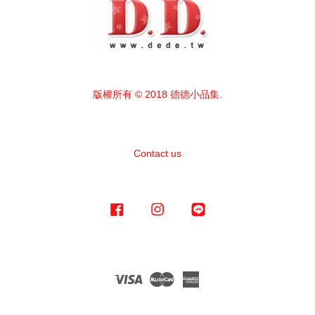
版權所有 © 2018 德德小品集.
Contact us
Facebook
Instagram
Line
Visa
Master
American
Express