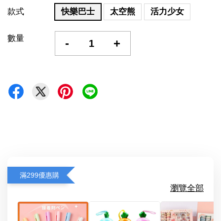
款式
快樂巴士
太空熊
活力少女
數量
-
+
滿299優惠購
瀏覽全部