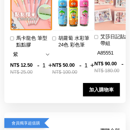
艾莎日記貼紙
馬卡龍色 筆型
胡蘿蔔 水彩筆
帶組
點點膠
24色 彩色筆
-
NT$ 90.00
-
+
-
+
NT$ 12.50
NT$ 50.00
NT$ 180.00
NT$ 25.00
NT$ 100.00
加入購物車
會員獨享超值購