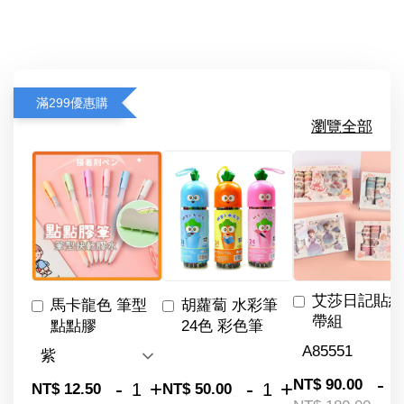
滿299優惠購
瀏覽全部
艾莎日記貼紙
馬卡龍色 筆型
胡蘿蔔 水彩筆
帶組
點點膠
24色 彩色筆
-
NT$ 90.00
-
+
-
+
NT$ 12.50
NT$ 50.00