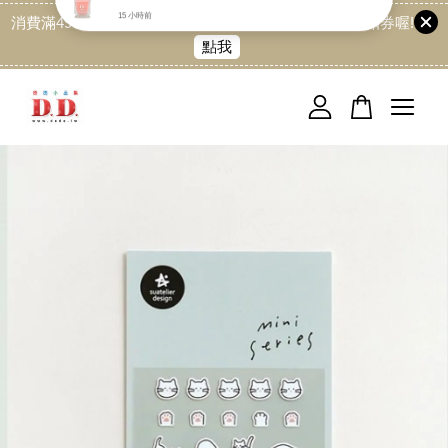
消費滿499免運喔, 記得加LINE:@dede168 領取專屬折扣券喔!
點我
您的購物車目前還是空的。
繼續購物