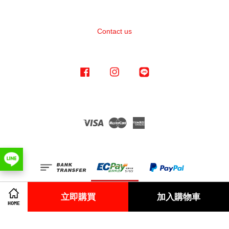
Contact us
Facebook
Instagram
Line
Visa
Master
American
Express
立即購買
加入購物車
HOME
Terms of Service
|
Privacy Policy
|
Refund Policy