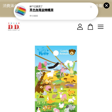
消費滿499免運喔, 記得加LINE:@dede168 領取專屬折扣券喔!
點我
您的購物車目前還是空的。
繼續購物