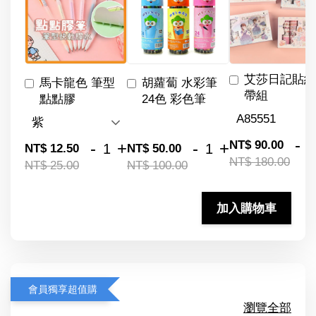
艾莎日記貼紙
馬卡龍色 筆型
胡蘿蔔 水彩筆
帶組
點點膠
24色 彩色筆
-
NT$ 90.00
-
+
-
+
NT$ 12.50
NT$ 50.00
NT$ 180.00
NT$ 25.00
NT$ 100.00
加入購物車
會員獨享超值購
瀏覽全部