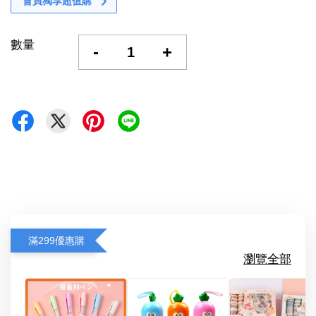
會員獨享超值購
數量
-
+
滿299優惠購
瀏覽全部