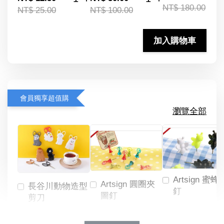
NT$ 180.00
NT$ 25.00
NT$ 100.00
加入購物車
會員獨享超值購
瀏覽全部
Artsign 蜜蜂
Artsign 圓圈夾
長谷川動物造型
釘
圖釘
剪刀
-
NT$ 19.00
NT$ 88.00