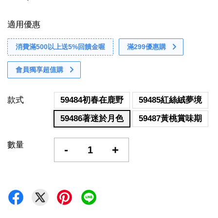
適用優惠
消費滿500以上送5%回饋金喔
滿299優惠購
會員獨享超值購
款式
59484初春在鹿野
59485紅絲絨夢境
59486著迷於月色
59487黃桃賞味期
數量
-
+