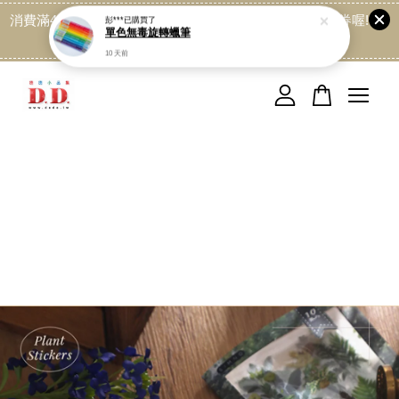
消費滿499免運喔, 記得加LINE:@dede168 領取專屬折扣券喔!
點我
您的購物車目前還是空的。
繼續購物