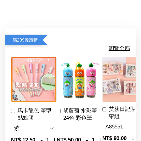
滿299優惠購
瀏覽全部
艾莎日記貼紙
馬卡龍色 筆型
胡蘿蔔 水彩筆
帶組
點點膠
24色 彩色筆
-
NT$ 90.00
-
+
-
+
NT$ 12.50
NT$ 50.00