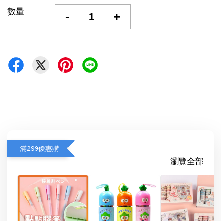
數量
-
+
滿299優惠購
瀏覽全部