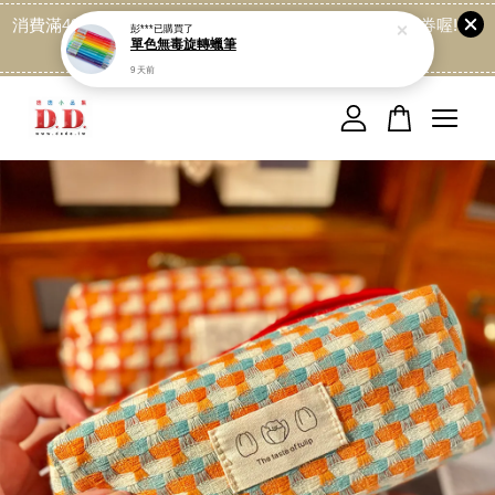
消費滿499免運喔, 記得加LINE:@dede168 領取專屬折扣券喔!
彭***
已購買了
單色無毒旋轉蠟筆
點我
9 天前
您的購物車目前還是空的。
繼續購物