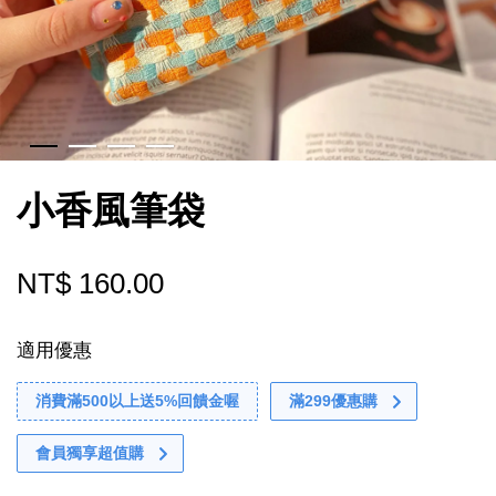
小香風筆袋
NT$ 160.00
適用優惠
消費滿500以上送5%回饋金喔
滿299優惠購
會員獨享超值購