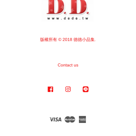
版權所有 © 2018 德德小品集.
Contact us
Facebook
Instagram
Line
Visa
Master
American
Express