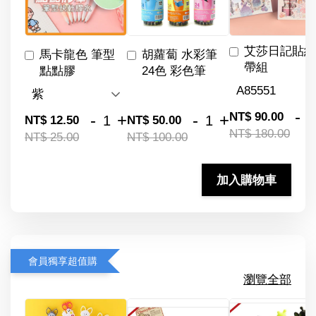
艾莎日記貼紙
馬卡龍色 筆型
胡蘿蔔 水彩筆
帶組
點點膠
24色 彩色筆
-
NT$ 90.00
-
+
-
+
NT$ 12.50
NT$ 50.00
NT$ 180.00
NT$ 25.00
NT$ 100.00
加入購物車
會員獨享超值購
瀏覽全部