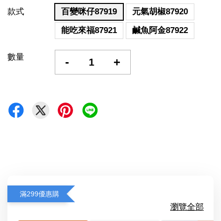
款式
百變咪仔87919
元氣胡椒87920
能吃來福87921
鹹魚阿金87922
數量
-
+
滿299優惠購
瀏覽全部