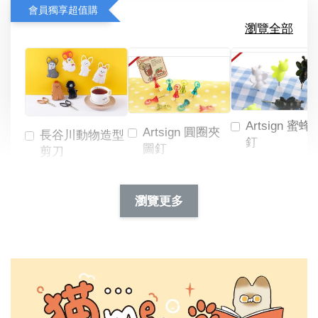
會員獨享超值購
瀏覽全部
Artsign 蜜蜂
Artsign 圓圈夾
長谷川動物造型
釘
圖釘
剪刀
-
NT$ 19.00
NT$ 88.00
-
+
-
+
瀏覽更多
NT$ 19.00
NT$ 19.00
NT$ 173.00
NT$ 66.00
加入購物車