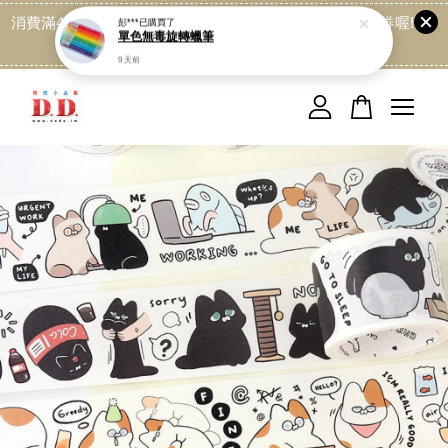
消費滿499免運喔, 記得加LINE:@dede168 領取專屬折扣券喔!
點我
您的購物車目前還是空的。
繼續購物