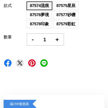
款式
87574流痕
87575星辰
87576夢境
87577砂礫
87578印象
87579彩虹
數量
-
+
滿299優惠購