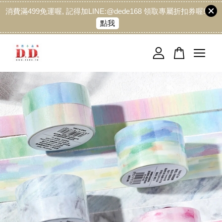
消費滿499免運喔, 記得加LINE:@dede168 領取專屬折扣券喔!
點我
您的購物車目前還是空的。
繼續購物