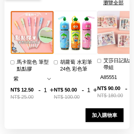
瀏覽全部
艾莎日記貼紙
馬卡龍色 筆型
胡蘿蔔 水彩筆
帶組
點點膠
24色 彩色筆
-
NT$ 90.00
-
+
-
+
NT$ 12.50
NT$ 50.00
NT$ 180.00
NT$ 25.00
NT$ 100.00
加入購物車