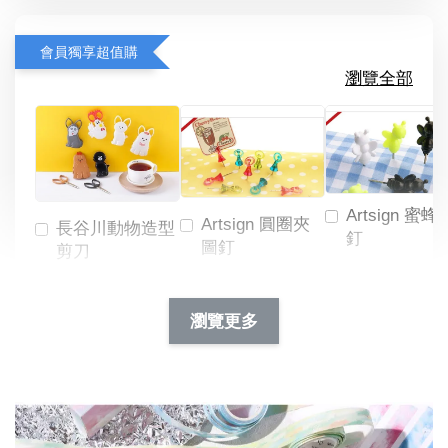
會員獨享超值購
瀏覽全部
Artsign 蜜蜂
Artsign 圓圈夾
長谷川動物造型
釘
圖釘
剪刀
-
NT$ 19.00
NT$ 88.00
-
+
-
+
瀏覽更多
NT$ 19.00
NT$ 19.00
NT$ 173.00
NT$ 66.00
加入購物車