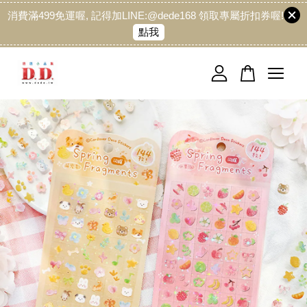
消費滿499免運喔, 記得加LINE:@dede168 領取專屬折扣券喔!
點我
您的購物車目前還是空的。
繼續購物