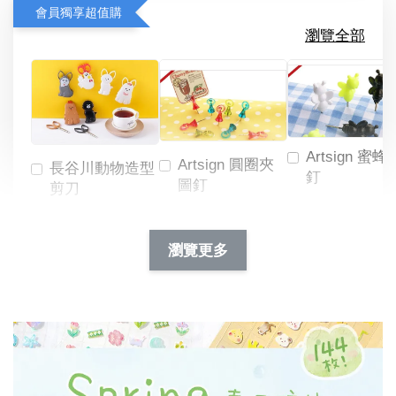
會員獨享超值購
瀏覽全部
Artsign 蜜蜂
Artsign 圓圈夾
長谷川動物造型
釘
圖釘
剪刀
-
NT$ 19.00
NT$ 88.00
-
+
-
+
瀏覽更多
NT$ 19.00
NT$ 19.00
NT$ 173.00
NT$ 66.00
加入購物車