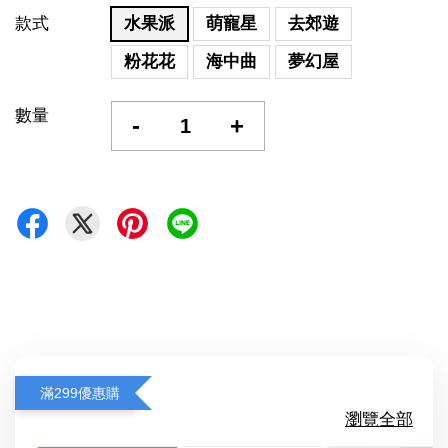
款式
水果派
萌寵星
去郊遊
粉花花
海中曲
夢幻屋
數量
-
+
滿299優惠購
瀏覽全部