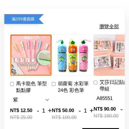
滿299優惠購
瀏覽全部
艾莎日記貼紙
馬卡龍色 筆型
胡蘿蔔 水彩筆
帶組
點點膠
24色 彩色筆
-
NT$ 90.00
-
+
-
+
NT$ 12.50
NT$ 50.00
NT$ 180.00
NT$ 25.00
NT$ 100.00