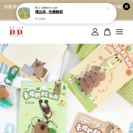
消費滿499免運喔, 記得加LINE:@dede168 領取專屬折扣券喔!
點我
您的購物車目前還是空的。
繼續購物