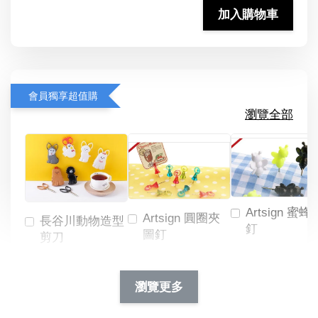
加入購物車
會員獨享超值購
瀏覽全部
Artsign 蜜蜂
Artsign 圓圈夾
長谷川動物造型
釘
圖釘
剪刀
-
NT$ 19.00
NT$ 88.00
-
+
-
+
瀏覽更多
NT$ 19.00
NT$ 19.00
NT$ 173.00
NT$ 66.00