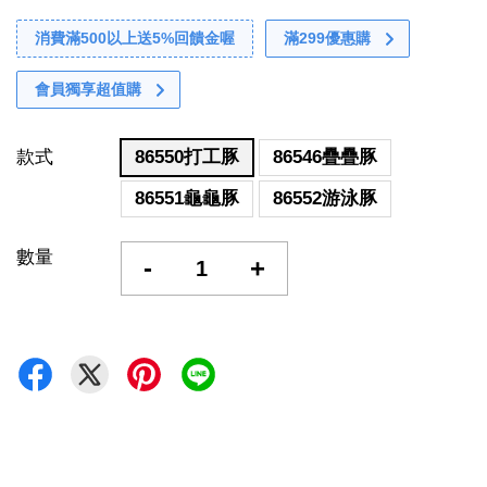
消費滿500以上送5%回饋金喔
滿299優惠購
會員獨享超值購
款式
86550打工豚
86546疊疊豚
86551龜龜豚
86552游泳豚
數量
-
+