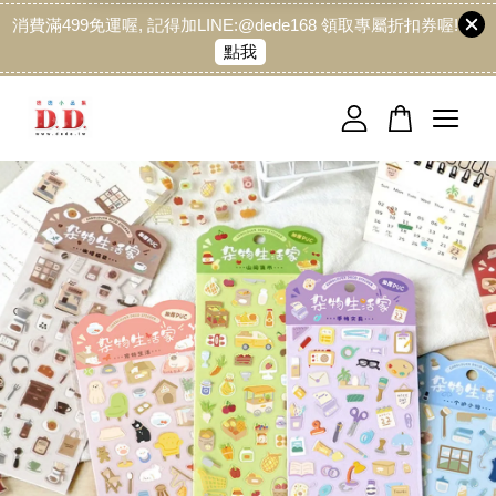
消費滿499免運喔, 記得加LINE:@dede168 領取專屬折扣券喔!
點我
您的購物車目前還是空的。
繼續購物