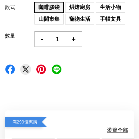
款式
咖啡腦袋
烘焙廚房
生活小物
山間市集
寵物生活
手帳文具
數量
-
+
滿299優惠購
瀏覽全部