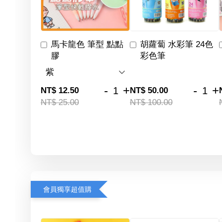
馬卡龍色 筆型 點點
胡蘿蔔 水彩筆 24色
膠
彩色筆
-
+
-
+
NT$ 12.50
NT$ 50.00
NT$ 25.00
NT$ 100.00
會員獨享超值購