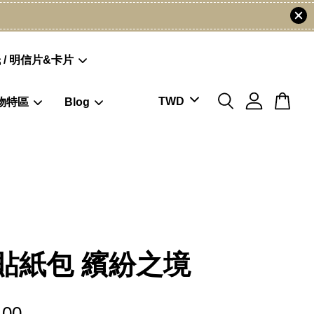
 / 明信片&卡片
物特區
Blog
T貼紙包 繽紛之境
.00