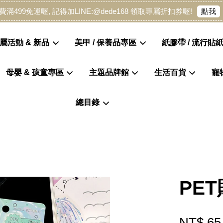
點我
費滿499免運喔, 記得加LINE:@dede168 領取專屬折扣券喔!
屬活動 & 新品
美甲 / 保養品專區
紙膠帶 / 流行貼紙
母嬰 & 孩童專區
主題品牌館
生活百貨
寵
您的購物車目前還是空的。
總目錄
繼續購物
PE
NT$ 65