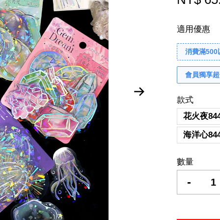
適用優惠
消費滿50
會員獨享超
款式
花火夜844
海洋心844
數量
-