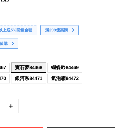
0以上送5%回饋金喔
滿299優惠購
值購
67
寶石夢84468
蝴蝶吟84469
70
銀河系84471
氣泡霜84472
+