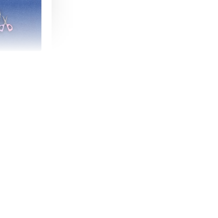
朵造型剪刀
-
+
購物車