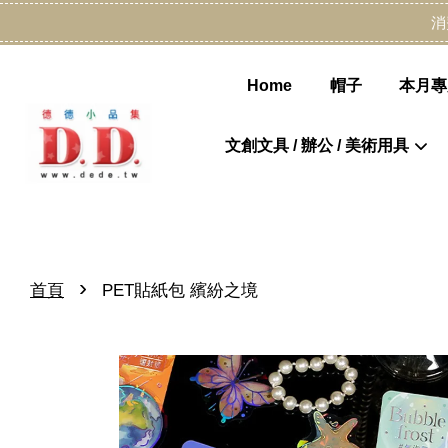
消
Home
帽子
本月專
文創文具 / 辦公 / 美術用具
›
首頁
PET貼紙包 繽紛之境