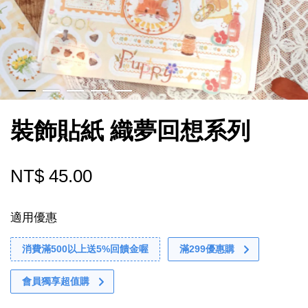
裝飾貼紙 織夢回想系列
NT$ 45.00
適用優惠
消費滿500以上送5%回饋金喔
滿299優惠購
會員獨享超值購