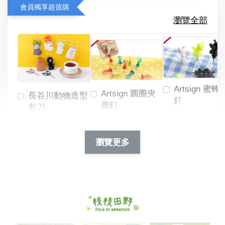
會員獨享超值購
瀏覽全部
Artsign 蜜蜂
Artsign 圓圈夾
長谷川動物造型
釘
圖釘
剪刀
-
NT$ 19.00
NT$ 88.00
-
+
-
+
瀏覽更多
NT$ 19.00
NT$ 19.00
NT$ 173.00
NT$ 66.00
加入購物車