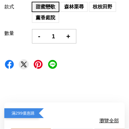
款式
甜蜜戀歌
森林栗尋
枝枝田野
薰香庭院
數量
-
+
滿299優惠購
瀏覽全部