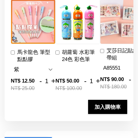
艾莎日記貼紙
馬卡龍色 筆型
胡蘿蔔 水彩筆
帶組
點點膠
24色 彩色筆
-
NT$ 90.00
-
+
-
+
NT$ 12.50
NT$ 50.00
NT$ 180.00
NT$ 25.00
NT$ 100.00
加入購物車