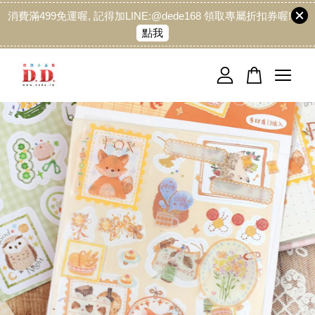
消費滿499免運喔, 記得加LINE:@dede168 領取專屬折扣券喔!
點我
您的購物車目前還是空的。
繼續購物