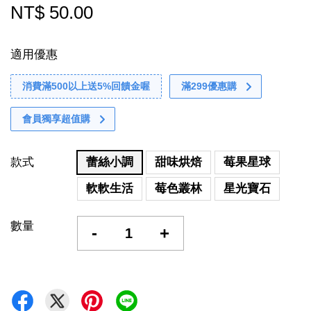
NT$ 50.00
適用優惠
消費滿500以上送5%回饋金喔
滿299優惠購
會員獨享超值購
款式
蕾絲小調
甜味烘焙
莓果星球
軟軟生活
莓色叢林
星光寶石
數量
-
+