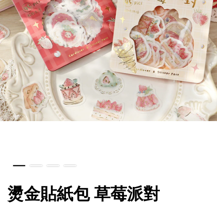
燙金貼紙包 草莓派對