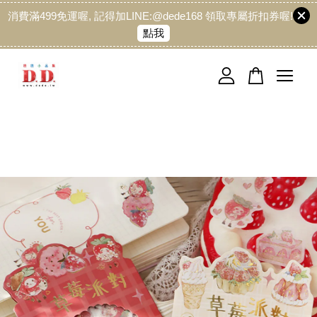
消費滿499免運喔, 記得加LINE:@dede168 領取專屬折扣券喔!
點我
您的購物車目前還是空的。
繼續購物