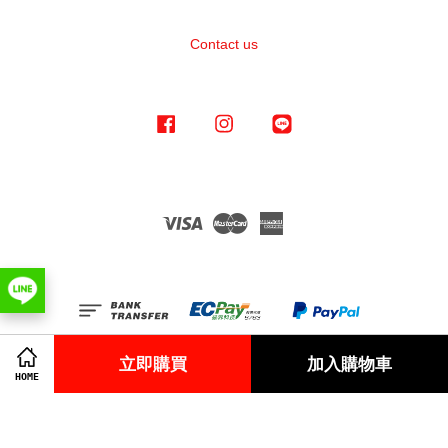
Contact us
Facebook
Instagram
Line
Visa
Master
American
Express
立即購買
加入購物車
HOME
Terms of Service
|
Privacy Policy
|
Refund Policy