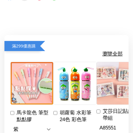
滿299優惠購
瀏覽全部
艾莎日記貼紙
馬卡龍色 筆型
胡蘿蔔 水彩筆
帶組
點點膠
24色 彩色筆