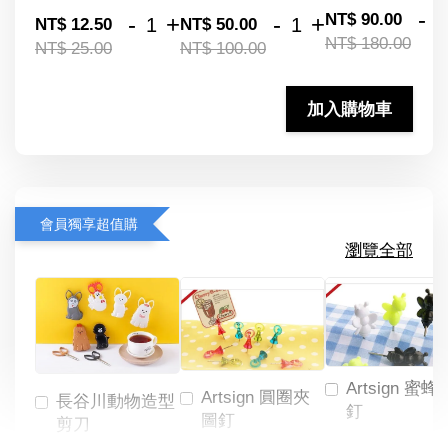
-
NT$ 90.00
-
+
-
+
NT$ 12.50
NT$ 50.00
NT$ 180.00
NT$ 25.00
NT$ 100.00
加入購物車
會員獨享超值購
瀏覽全部
Artsign 蜜蜂
Artsign 圓圈夾
長谷川動物造型
釘
圖釘
剪刀
-
NT$ 19.00