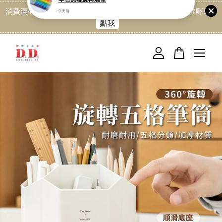
消費滿499免運喔, 記得加LINE:@dede168 領取專屬折扣券喔!
點我
您的購物車目前還是空的。
繼續購物