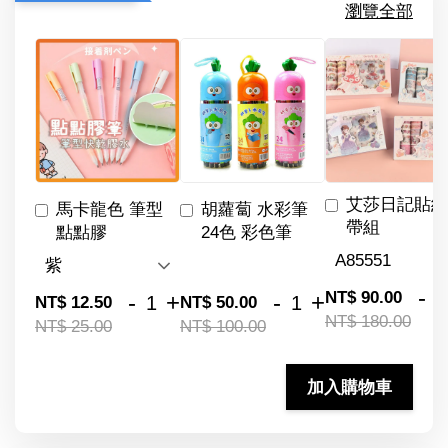
瀏覽全部
艾莎日記貼紙
馬卡龍色 筆型
胡蘿蔔 水彩筆
帶組
點點膠
24色 彩色筆
-
NT$ 90.00
-
+
-
+
NT$ 12.50
NT$ 50.00
NT$ 180.00
NT$ 25.00
NT$ 100.00
加入購物車