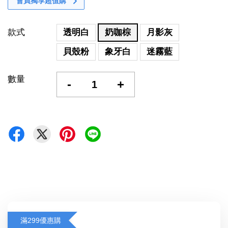
會員獨享超值購
款式
透明白
奶咖棕
月影灰
貝殼粉
象牙白
迷霧藍
數量
-
+
滿299優惠購