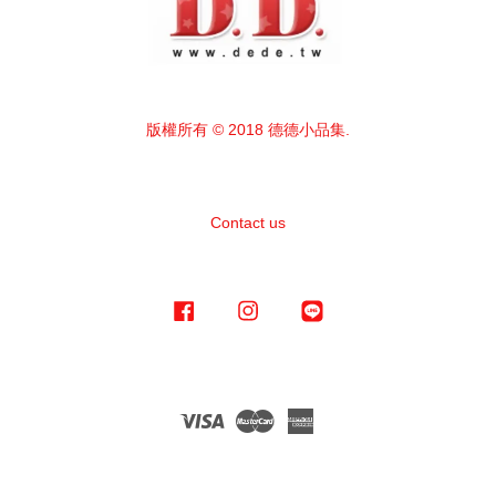
版權所有 © 2018 德德小品集.
Contact us
Facebook
Instagram
Line
Visa
Master
American
Express