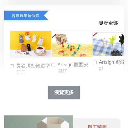
會員獨享超值購
瀏覽全部
Artsign 蜜蜂
Artsign 圓圈夾
長谷川動物造型
釘
圖釘
剪刀
-
NT$ 19.00
NT$ 88.00
-
+
-
+
瀏覽更多
NT$ 19.00
NT$ 19.00
NT$ 173.00
NT$ 66.00
加入購物車